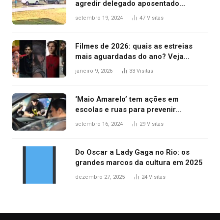
agredir delegado aposentado
durante confusão no trânsito
setembro 19, 2024
47
Visitas
Filmes de 2026: quais as estreias
mais aguardadas do ano? Veja
principais lançamentos do cinema
janeiro 9, 2026
33
Visitas
‘Maio Amarelo’ tem ações em
escolas e ruas para prevenir
acidentes no trânsito no AP
setembro 16, 2024
29
Visitas
Do Oscar a Lady Gaga no Rio: os
grandes marcos da cultura em 2025
dezembro 27, 2025
24
Visitas