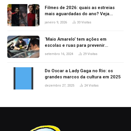
Filmes de 2026: quais as estreias
mais aguardadas do ano? Veja
principais lançamentos do cinema
janeiro 9, 2026
33
Visitas
‘Maio Amarelo’ tem ações em
escolas e ruas para prevenir
acidentes no trânsito no AP
setembro 16, 2024
29
Visitas
Do Oscar a Lady Gaga no Rio: os
grandes marcos da cultura em 2025
dezembro 27, 2025
24
Visitas