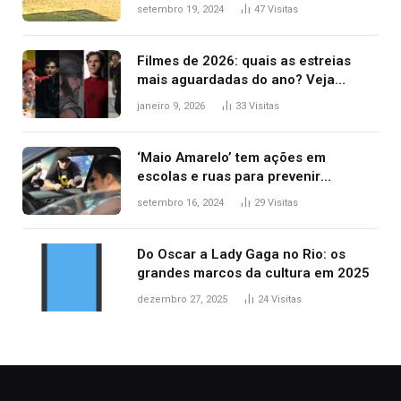
durante confusão no trânsito
setembro 19, 2024
47
Visitas
Filmes de 2026: quais as estreias
mais aguardadas do ano? Veja
principais lançamentos do cinema
janeiro 9, 2026
33
Visitas
‘Maio Amarelo’ tem ações em
escolas e ruas para prevenir
acidentes no trânsito no AP
setembro 16, 2024
29
Visitas
Do Oscar a Lady Gaga no Rio: os
grandes marcos da cultura em 2025
dezembro 27, 2025
24
Visitas