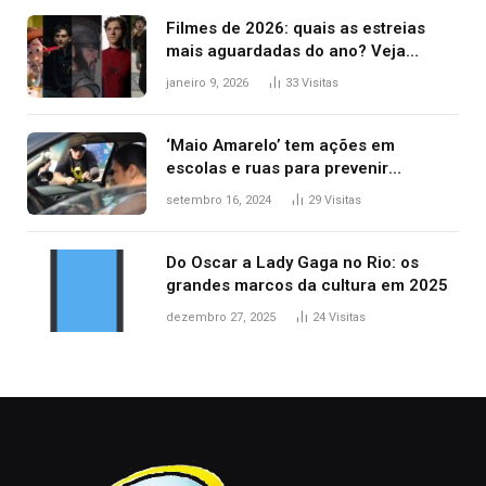
Filmes de 2026: quais as estreias
mais aguardadas do ano? Veja
principais lançamentos do cinema
janeiro 9, 2026
33
Visitas
‘Maio Amarelo’ tem ações em
escolas e ruas para prevenir
acidentes no trânsito no AP
setembro 16, 2024
29
Visitas
Do Oscar a Lady Gaga no Rio: os
grandes marcos da cultura em 2025
dezembro 27, 2025
24
Visitas