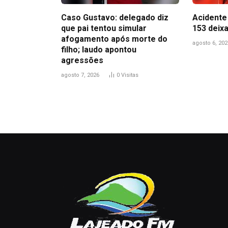
Caso Gustavo: delegado diz
Acidente 
que pai tentou simular
153 deix
afogamento após morte do
agosto 6, 202
filho; laudo apontou
agressões
agosto 7, 2026
0
Visitas