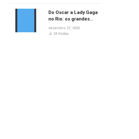
no AP
Do Oscar a Lady Gaga
no Rio: os grandes
marcos da cultura em
dezembro 27, 2025
2025
24
Visitas
pp