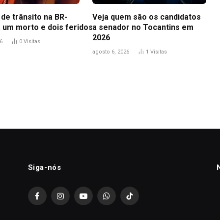
de trânsito na BR-
Veja quem são os candidatos
a um morto e dois feridos
a senador no Tocantins em
2026
6
0
Visitas
agosto 6, 2026
1
Visitas
Siga-nós
Facebook
Instagram
YouTube
WhatsApp
TikTok