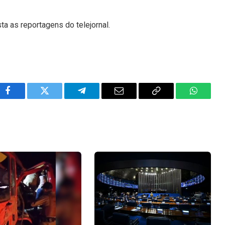
ta as reportagens do telejornal.
Facebook
Twitter
Telegram
Email
Copy
WhatsA
Link