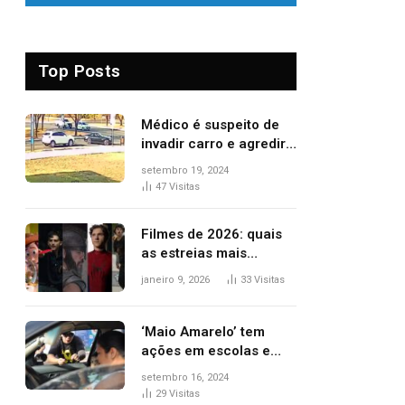
Top Posts
Médico é suspeito de
invadir carro e agredir
delegado aposentado
setembro 19, 2024
durante confusão no
47
Visitas
trânsito
Filmes de 2026: quais
as estreias mais
aguardadas do ano?
janeiro 9, 2026
33
Visitas
Veja principais
lançamentos do cinema
‘Maio Amarelo’ tem
ações em escolas e
ruas para prevenir
setembro 16, 2024
acidentes no trânsito
29
Visitas