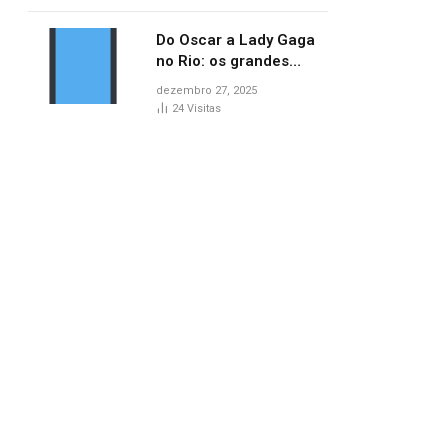
no AP
Do Oscar a Lady Gaga
no Rio: os grandes
marcos da cultura em
dezembro 27, 2025
2025
24
Visitas
pp