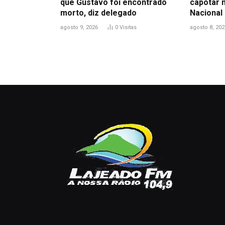
que Gustavo foi encontrado
capotar 
morto, diz delegado
Nacional
agosto 9, 2026
0
Visitas
agosto 8, 202