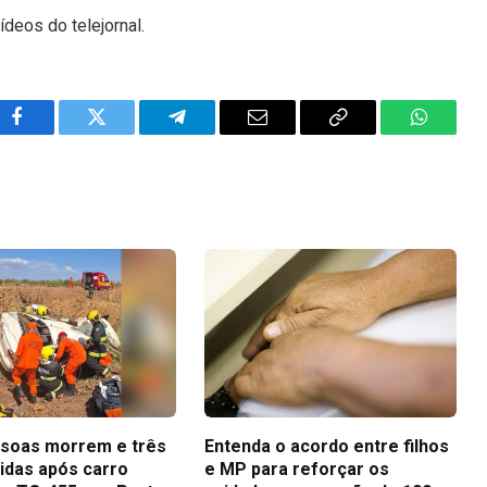
ídeos do telejornal.
Facebook
Twitter
Telegram
Email
Copy
WhatsA
Link
soas morrem e três
Entenda o acordo entre filhos
ridas após carro
e MP para reforçar os