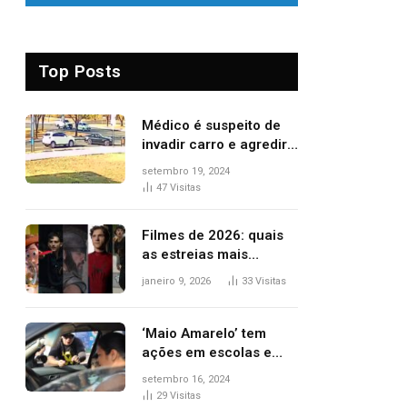
Top Posts
Médico é suspeito de
invadir carro e agredir
delegado aposentado
setembro 19, 2024
durante confusão no
47
Visitas
trânsito
Filmes de 2026: quais
as estreias mais
aguardadas do ano?
janeiro 9, 2026
33
Visitas
Veja principais
lançamentos do cinema
‘Maio Amarelo’ tem
ações em escolas e
ruas para prevenir
setembro 16, 2024
acidentes no trânsito
29
Visitas