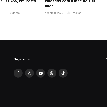
na TO-455, em Porto
cuidados com a mãe de 100
anos
6
0
Visitas
agosto 8, 2026
1
Visitas
Siga-nós
Facebook
Instagram
YouTube
WhatsApp
TikTok