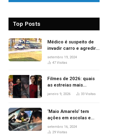
Top Posts
Médico é suspeito de
invadir carro e agredir
delegado aposentado
setembro 19, 2024
durante confusão no
47
Visitas
trânsito
Filmes de 2026: quais
as estreias mais
aguardadas do ano?
janeiro 9, 2026
33
Visitas
Veja principais
lançamentos do cinema
‘Maio Amarelo’ tem
ações em escolas e
ruas para prevenir
setembro 16, 2024
acidentes no trânsito
29
Visitas