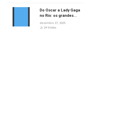
no AP
Do Oscar a Lady Gaga
no Rio: os grandes
marcos da cultura em
dezembro 27, 2025
2025
24
Visitas
pp