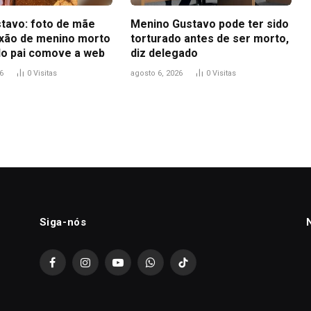
tavo: foto de mãe
Menino Gustavo pode ter sido
ixão de menino morto
torturado antes de ser morto,
do pai comove a web
diz delegado
6
0
Visitas
agosto 6, 2026
0
Visitas
Siga-nós
Facebook
Instagram
YouTube
WhatsApp
TikTok