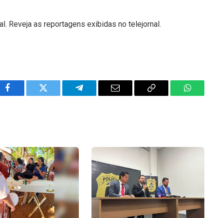
l. Reveja as reportagens exibidas no telejornal.
Facebook
Twitter
Telegram
Email
Copy
WhatsA
Link