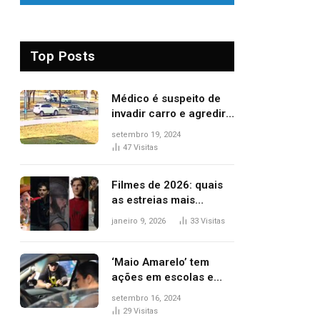
Top Posts
Médico é suspeito de
invadir carro e agredir
delegado aposentado
setembro 19, 2024
durante confusão no
47
Visitas
trânsito
Filmes de 2026: quais
as estreias mais
aguardadas do ano?
janeiro 9, 2026
33
Visitas
Veja principais
lançamentos do cinema
‘Maio Amarelo’ tem
ações em escolas e
ruas para prevenir
setembro 16, 2024
acidentes no trânsito
29
Visitas