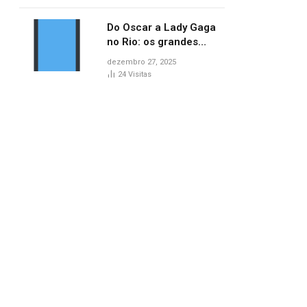
no AP
Do Oscar a Lady Gaga
no Rio: os grandes
marcos da cultura em
dezembro 27, 2025
2025
24
Visitas
pp