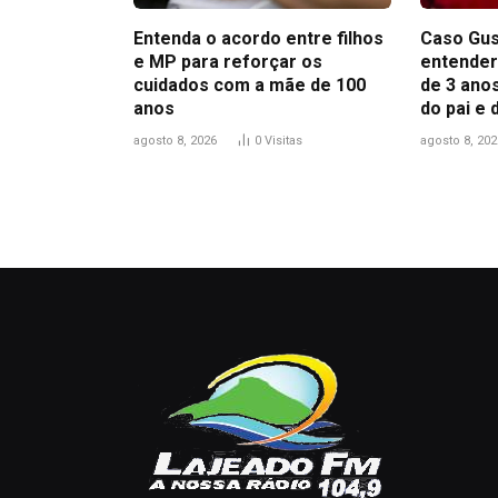
Entenda o acordo entre filhos
Caso Gus
e MP para reforçar os
entender
cuidados com a mãe de 100
de 3 anos
anos
do pai e
agosto 8, 2026
0
Visitas
agosto 8, 202