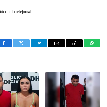
ídeos do telejornal.
Facebook
Twitter
Telegram
Email
Copy
WhatsA
Link