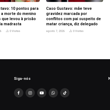
tavo: 10 pontos para
Caso Gustavo: mãe teve
 a morte do menino
gravidez marcada por
 que levou à prisão
conflitos com pai suspeito de
 da madrasta
matar criança, diz delegado
6
0
Visitas
agosto 7, 2026
0
Visitas
Siga-nós
Facebook
Instagram
YouTube
WhatsApp
TikTok