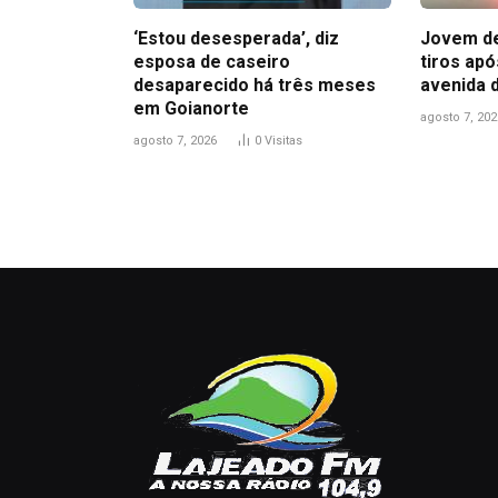
‘Estou desesperada’, diz
Jovem de
esposa de caseiro
tiros ap
desaparecido há três meses
avenida 
em Goianorte
agosto 7, 202
agosto 7, 2026
0
Visitas