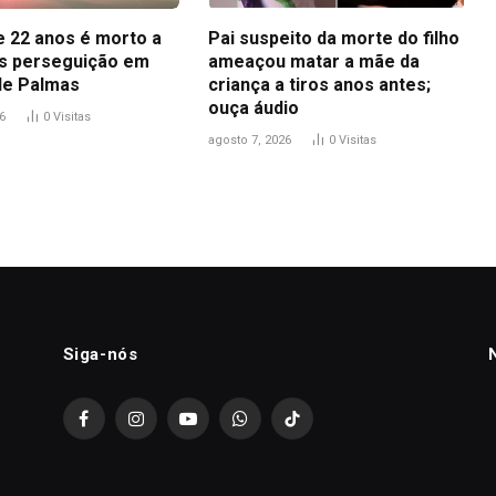
 22 anos é morto a
Pai suspeito da morte do filho
ós perseguição em
ameaçou matar a mãe da
de Palmas
criança a tiros anos antes;
ouça áudio
6
0
Visitas
agosto 7, 2026
0
Visitas
Siga-nós
Facebook
Instagram
YouTube
WhatsApp
TikTok