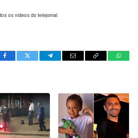
dos os vídeos do telejornal.
Facebook
Twitter
Telegram
Email
Copy
WhatsA
Link