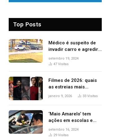
Top Posts
Médico é suspeito de
invadir carro e agredir
delegado aposentado
setembro 19, 2024
durante confusão no
47
Visitas
trânsito
Filmes de 2026: quais
as estreias mais
aguardadas do ano?
janeiro 9, 2026
33
Visitas
Veja principais
lançamentos do cinema
‘Maio Amarelo’ tem
ações em escolas e
ruas para prevenir
setembro 16, 2024
acidentes no trânsito
29
Visitas