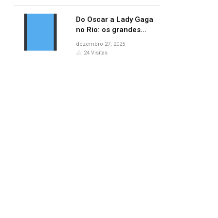
no AP
Do Oscar a Lady Gaga
no Rio: os grandes
marcos da cultura em
dezembro 27, 2025
2025
24
Visitas
pp