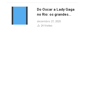
no AP
Do Oscar a Lady Gaga
no Rio: os grandes
marcos da cultura em
dezembro 27, 2025
2025
24
Visitas