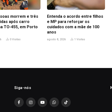
soas morrem e três
Entenda o acordo entre filhos
ridas após carro
e MP para reforçar os
na TO-455, em Porto
cuidados com a mãe de 100
anos
6
0
Visitas
agosto 8, 2026
1
Visitas
Siga-nós
Facebook
Instagram
YouTube
WhatsApp
TikTok