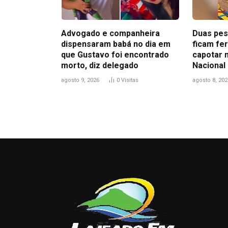
Advogado e companheira
Duas pes
dispensaram babá no dia em
ficam fe
que Gustavo foi encontrado
capotar 
morto, diz delegado
Nacional
agosto 9, 2026
0
Visitas
agosto 8, 202