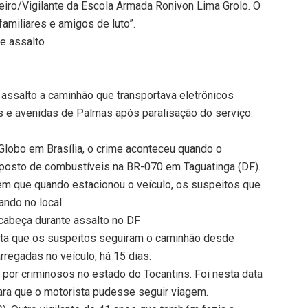
iro/Vigilante da Escola Armada Ronivon Lima Grolo. O
amiliares e amigos de luto”.
te assalto
 assalto a caminhão que transportava eletrônicos
s e avenidas de Palmas após paralisação do serviço:
lobo em Brasília, o crime aconteceu quando o
posto de combustíveis na BR-070 em Taguatinga (DF).
em que quando estacionou o veículo, os suspeitos que
ndo no local.
 cabeça durante assalto no DF
dita que os suspeitos seguiram o caminhão desde
regadas no veículo, há 15 dias.
por criminosos no estado do Tocantins. Foi nesta data
ara que o motorista pudesse seguir viagem.