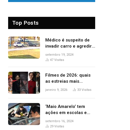
Top Posts
Médico é suspeito de
invadir carro e agredir
delegado aposentado
setembro 19, 2024
durante confusão no
47
Visitas
trânsito
Filmes de 2026: quais
as estreias mais
aguardadas do ano?
janeiro 9, 2026
33
Visitas
Veja principais
lançamentos do cinema
‘Maio Amarelo’ tem
ações em escolas e
ruas para prevenir
setembro 16, 2024
acidentes no trânsito
29
Visitas