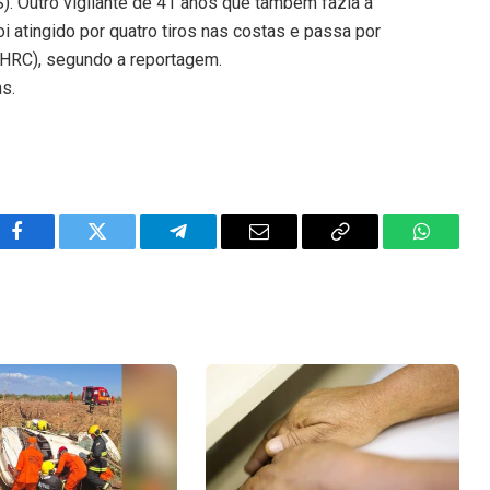
S). Outro vigilante de 41 anos que também fazia a
oi atingido por quatro tiros nas costas e passa por
 (HRC), segundo a reportagem.
ns.
Facebook
Twitter
Telegram
Email
Copy
WhatsA
Link