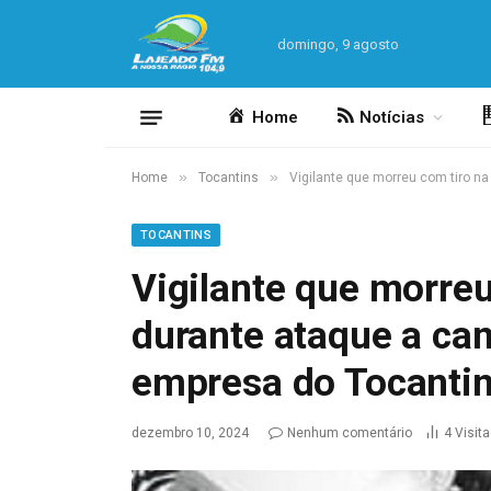
domingo, 9 agosto
Home
Notícias
»
»
Home
Tocantins
Vigilante que morreu com tiro n
TOCANTINS
Vigilante que morreu
durante ataque a ca
empresa do Tocanti
dezembro 10, 2024
Nenhum comentário
4
Visit