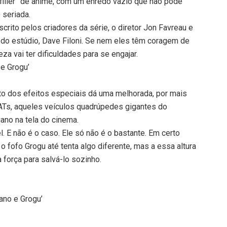
filler” de anime, com um enredo vazio que não pode
 seriada.
scrito pelos criadores da série, o diretor Jon Favreau e
 do estúdio, Dave Filoni. Se nem eles têm coragem de
za vai ter dificuldades para se engajar.
e Grogu’
ito dos efeitos especiais dá uma melhorada, por mais
Ts, aqueles veículos quadrúpedes gigantes do
ano na tela do cinema.
l. E não é o caso. Ele só não é o bastante. Em certo
fofo Grogu até tenta algo diferente, mas a essa altura
 força para salvá-lo sozinho.
ano e Grogu’