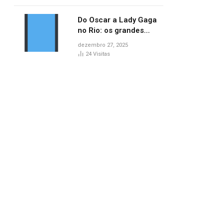
no AP
Do Oscar a Lady Gaga
no Rio: os grandes
marcos da cultura em
dezembro 27, 2025
2025
24
Visitas