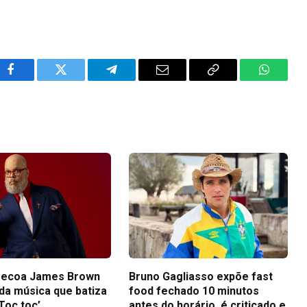
Facebook
Twitter
Telegram
Email
Copy
WhatsA
Link
 ecoa James Brown
Bruno Gagliasso expõe fast
 da música que batiza
food fechado 10 minutos
Toc toc’
antes do horário, é criticado e