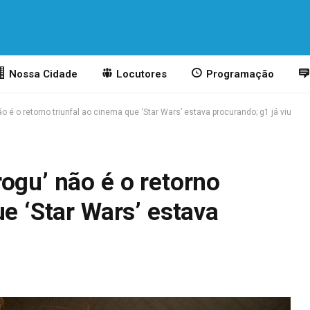
Nossa Cidade
Locutores
Programação
o é o retorno triunfal ao cinema que ‘Star Wars’ estava procurando; g1 já viu
ogu’ não é o retorno
ue ‘Star Wars’ estava
u