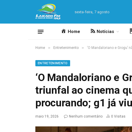
sexta-feira, 7 agosto
Home
Notícias
»
»
Home
Entretenimento
‘O Mandaloriano e Grogu’ nã
ENTRETENIMENTO
‘O Mandaloriano e Gr
triunfal ao cinema q
procurando; g1 já vi
maio 19, 2026
Nenhum comentário
0
Visitas