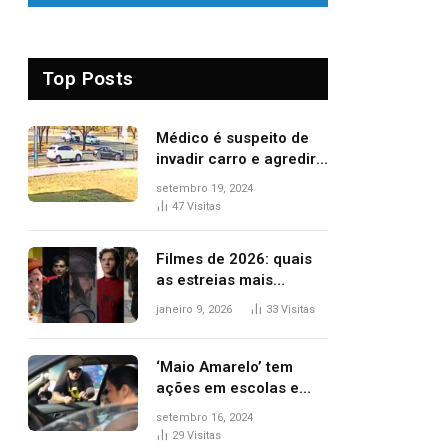
Top Posts
Médico é suspeito de
invadir carro e agredir
delegado aposentado
setembro 19, 2024
durante confusão no
47
Visitas
trânsito
Filmes de 2026: quais
as estreias mais
aguardadas do ano?
janeiro 9, 2026
33
Visitas
Veja principais
lançamentos do cinema
‘Maio Amarelo’ tem
ações em escolas e
ruas para prevenir
setembro 16, 2024
acidentes no trânsito
29
Visitas