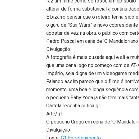
faz um filme como se fosse um episódio “
alterar de forma substancial a continuidade
É bizarro pensar que o roteiro tenha sido e
o guru de “Star Wars” e novo copresidente
apostar de vez na obra, o público com certe
Pedro Pascal em cena de ‘O Mandaloriano 
Divulgação
A fotografia é mais ousada aqui e ali e mu
que uma cena logo no começo com os AT-A
Império, seja digna de um videogame medi
Falando assim parece que o filme é horríve
momento, uma boa e longa sequência com o 
o pequeno Baby Yoda já não tem mais tanta
Cartela resenha crítica g1
Arte/g1
O pequeno Grogu em cena de ‘O Mandalori
Divulgação
Fonte:
G1 Entretenimento