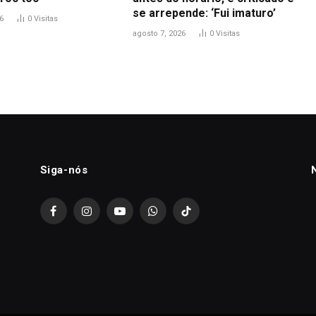
se arrepende: ‘Fui imaturo’
6
0
Visitas
agosto 7, 2026
0
Visitas
Siga-nós
Facebook
Instagram
YouTube
WhatsApp
TikTok