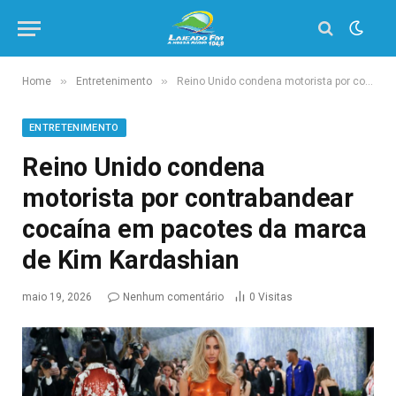
»
»
Home
Entretenimento
Reino Unido condena motorista por contrabandear cocaína em pacotes da marca de Kim Kardashian
ENTRETENIMENTO
Reino Unido condena
motorista por contrabandear
cocaína em pacotes da marca
de Kim Kardashian
maio 19, 2026
Nenhum comentário
0
Visitas