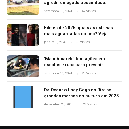
agredir delegado aposentado
durante confusão no trânsito
setembro 19, 2024
47
Visitas
Filmes de 2026: quais as estreias
mais aguardadas do ano? Veja
principais lançamentos do cinema
janeiro 9, 2026
33
Visitas
‘Maio Amarelo’ tem ações em
escolas e ruas para prevenir
acidentes no trânsito no AP
setembro 16, 2024
29
Visitas
Do Oscar a Lady Gaga no Rio: os
grandes marcos da cultura em 2025
dezembro 27, 2025
24
Visitas