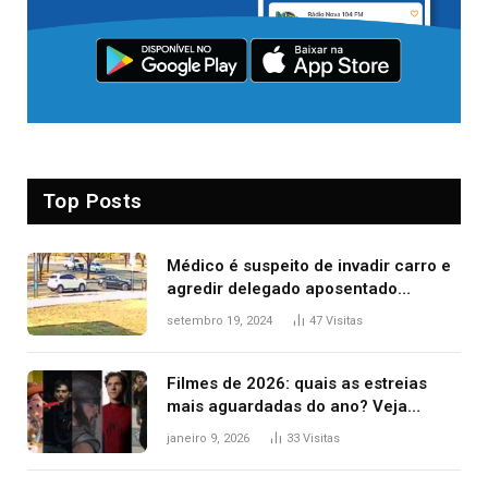
Top Posts
Médico é suspeito de invadir carro e
agredir delegado aposentado
durante confusão no trânsito
setembro 19, 2024
47
Visitas
Filmes de 2026: quais as estreias
mais aguardadas do ano? Veja
principais lançamentos do cinema
janeiro 9, 2026
33
Visitas