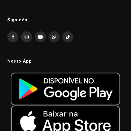
Siga-nós
Facebook
Instagram
YouTube
WhatsApp
TikTok
Nosso App